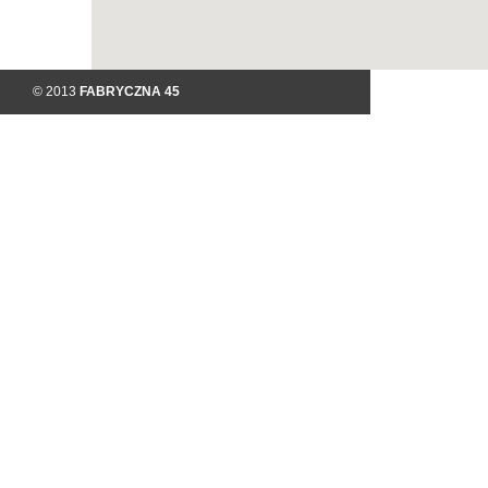
© 2013
FABRYCZNA 45